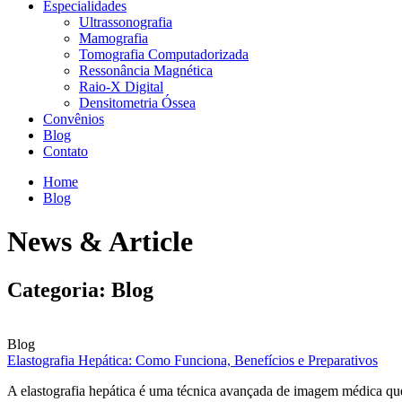
Especialidades
Ultrassonografia
Mamografia
Tomografia Computadorizada
Ressonância Magnética
Raio-X Digital
Densitometria Óssea
Convênios
Blog
Contato
Home
Blog
News & Article
Categoria: Blog
Blog
Elastografia Hepática: Como Funciona, Benefícios e Preparativos
A elastografia hepática é uma técnica avançada de imagem médica que 