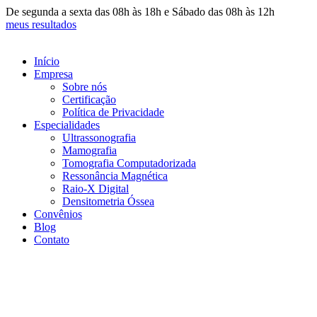
Ir
De segunda a sexta das 08h às 18h e Sábado das 08h às 12h
para
meus resultados
o
conteúdo
Início
Empresa
Sobre nós
Certificação
Política de Privacidade
Especialidades
Ultrassonografia
Mamografia
Tomografia Computadorizada
Ressonância Magnética
Raio-X Digital
Densitometria Óssea
Convênios
Blog
Contato