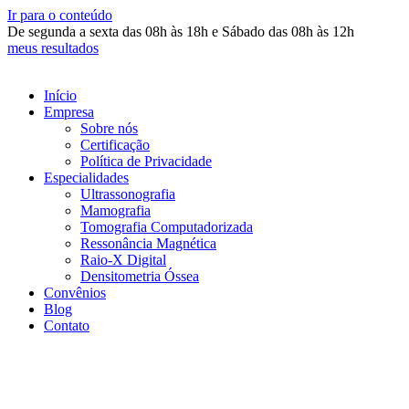
Ir para o conteúdo
De segunda a sexta das 08h às 18h e Sábado das 08h às 12h
meus resultados
Início
Empresa
Sobre nós
Certificação
Política de Privacidade
Especialidades
Ultrassonografia
Mamografia
Tomografia Computadorizada
Ressonância Magnética
Raio-X Digital
Densitometria Óssea
Convênios
Blog
Contato