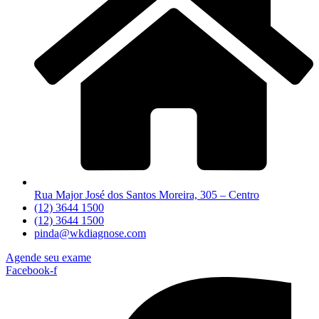
Rua Major José dos Santos Moreira, 305 – Centro
(12) 3644 1500
(12) 3644 1500
pinda@wkdiagnose.com
Agende seu exame
Facebook-f