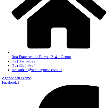
Rua Francisco de Barros, 214 – Centro
(12) 3625-9322
(12) 3625-9324
sac.taubate@wkdiagnose.com.br
Agende seu exame
Facebook-f